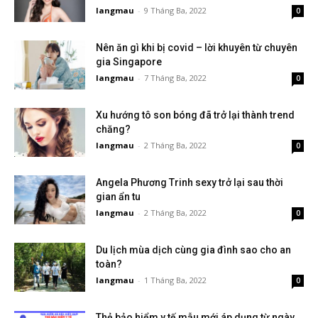
langmau
-
9 Tháng Ba, 2022
0
Nên ăn gì khi bị covid – lời khuyên từ chuyên
gia Singapore
langmau
-
7 Tháng Ba, 2022
0
Xu hướng tô son bóng đã trở lại thành trend
chăng?
langmau
-
2 Tháng Ba, 2022
0
Angela Phương Trinh sexy trở lại sau thời
gian ẩn tu
langmau
-
2 Tháng Ba, 2022
0
Du lịch mùa dịch cùng gia đình sao cho an
toàn?
langmau
-
1 Tháng Ba, 2022
0
Thẻ bảo hiểm y tế mẫu mới áp dụng từ ngày