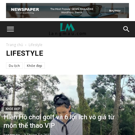
Trang chủ
Lifestyle
LIFESTYLE
Du lịch
Khỏe đẹp
KHỎE ĐẸP
Hiền Hồ chơi golf và 6 lợi ích vô giá từ
môn thể thao VIP
langmau
-
3 Tháng Tư, 2022