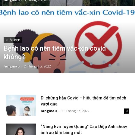
KHỎE ĐẸP
Bệnh lao có nên tiêm vắc-xin covid
không?
langmau
-
2 Tháng Tư, 2022
Di chứng hậu Covid – hiểu thêm để tìm cách
vượt qua
langmau
-
11 Tháng Ba, 2022
0
“Nàng Eva Tuyên Quang” Cao Diệp Anh show
ảnh áo tắm bỏng mắt