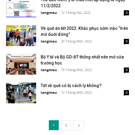
11/2/2022
langmau
-
12 Tháng Hai, 2022
0
Về quê ăn tết 2022: Khắc phục sớm việc “trên
mở dưới đóng”
langmau
-
20 Tháng Một, 2022
0
Bộ Y tế và Bộ GD-ĐT thống nhất nên mở cửa
trường học
langmau
-
19 Tháng Một, 2022
0
Tết về quê có bị cách ly không?
langmau
-
12 Tháng Một, 2022
0
1
2