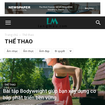
Trang chủ
Thể thao
THỂ THAO
Âm nhạc
Ẩm thực
Ảnh đẹp
Bí quyết
THỂ THAO
Bài tập Bodyweight giúp bạn xây dựng cơ
bắp phát triển bền vững
langmau
-
27 Tháng Hai, 2022