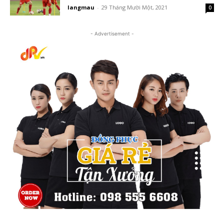
langmau
-
29 Tháng Mười Một, 2021
0
- Advertisement -