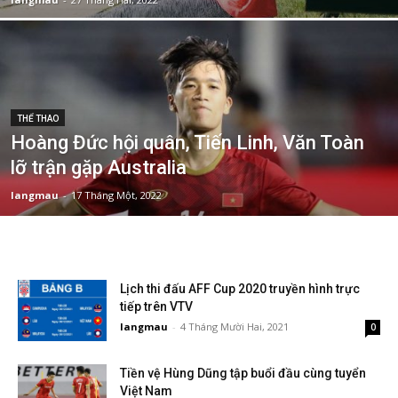
THỂ THAO
Hoàng Đức hội quân, Tiến Linh, Văn Toàn
lỡ trận gặp Australia
langmau
-
17 Tháng Một, 2022
Lịch thi đấu AFF Cup 2020 truyền hình trực
tiếp trên VTV
langmau
-
4 Tháng Mười Hai, 2021
0
Tiền vệ Hùng Dũng tập buổi đầu cùng tuyển
Việt Nam