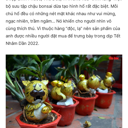
bộ sưu tập chậu bonsai dừa tạo hình hổ rất đặc biệt. Mỗi
chú hổ đều có những nét mặt khác nhau như vui mừng,
ngạc nhiên, trầm ngâm… Nó khiến cho người nhìn vô
cùng thích thú. Vì thuộc hàng “độc, lạ” nên sản phẩm của
anh được nhiều người đặt mua để trưng bày trong dịp Tết
Nhâm Dần 2022.