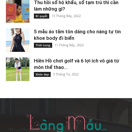
Thu hồi sổ hộ khẩu, sổ tạm trú thì cần
làm những gì?
13 Tháng Bảy, 2022
Bí quyết
5 mẫu áo tắm tôn dáng cho nàng tự tin
khoe body đi biển
11 Tháng Bảy, 2022
Thời trang
Hiền Hồ chơi golf và 6 lợi ích vô giá từ
môn thể thao...
3 Tháng Tư, 2022
Khỏe đẹp