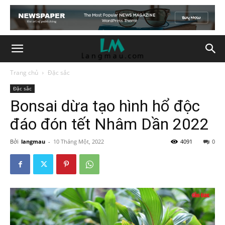
Trang chủ
Đặc sắc
Đặc sắc
Bonsai dừa tạo hình hổ độc
đáo đón tết Nhâm Dần 2022
Bởi
langmau
-
10 Tháng Một, 2022
4091
0