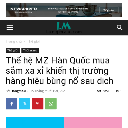
Trang chủ
Thế giới
Thế giới
Thời trang
Thế hệ MZ Hàn Quốc mua
sắm xa xỉ khiến thị trường
hàng hiệu bùng nổ sau dịch
Bởi
langmau
-
15 Tháng Mười Hai, 2021
3851
0