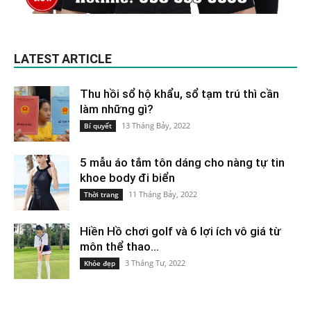
LATEST ARTICLE
Thu hồi sổ hộ khẩu, sổ tạm trú thì cần
làm những gì?
13 Tháng Bảy, 2022
Bí quyết
5 mẫu áo tắm tôn dáng cho nàng tự tin
khoe body đi biển
11 Tháng Bảy, 2022
Thời trang
Hiền Hồ chơi golf và 6 lợi ích vô giá từ
môn thể thao...
3 Tháng Tư, 2022
Khỏe đẹp