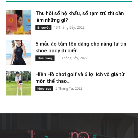
Thu hồi sổ hộ khẩu, sổ tạm trú thì cần
làm những gì?
13 Tháng Bảy, 2022
Bí quyết
5 mẫu áo tắm tôn dáng cho nàng tự tin
khoe body đi biển
11 Tháng Bảy, 2022
Thời trang
Hiền Hồ chơi golf và 6 lợi ích vô giá từ
môn thể thao...
3 Tháng Tư, 2022
Khỏe đẹp