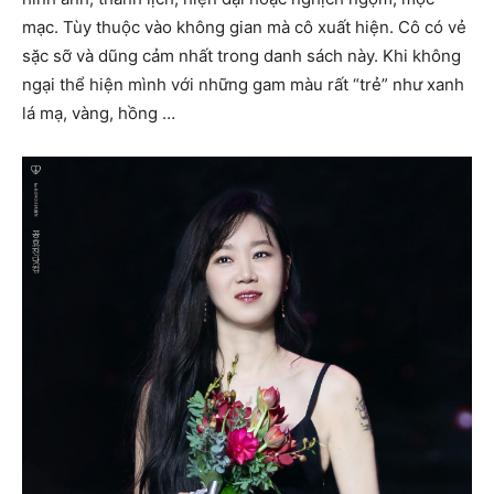
mạc. Tùy thuộc vào không gian mà cô xuất hiện. Cô có vẻ
sặc sỡ và dũng cảm nhất trong danh sách này. Khi không
ngại thể hiện mình với những gam màu rất “trẻ” như xanh
lá mạ, vàng, hồng …