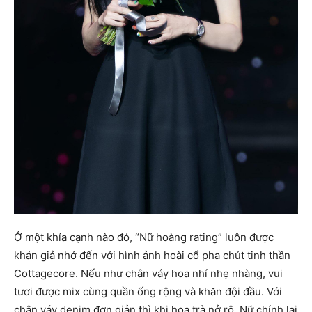
Ở một khía cạnh nào đó, “Nữ hoàng rating” luôn được
khán giả nhớ đến với hình ảnh hoài cổ pha chút tinh thần
Cottagecore. Nếu như chân váy hoa nhí nhẹ nhàng, vui
tươi được mix cùng quần ống rộng và khăn đội đầu. Với
chân váy denim đơn giản thì khi hoa trà nở rộ. Nữ chính lại