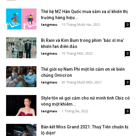
Thế hệ MZ Hàn Quốc mua sắm xa xỉ khiến thị
trường hàng hiệu...
langmau
-
15 Tháng Mười Hai, 2021
0
Bi Rain và Kim Bum trong phim ‘bác sĩ ma’
khiến fan điên đảo
langmau
-
19 Tháng Một, 2022
0
Thế giới nợ Nam Phi một lời cảm ơn về biến
chủng Omicron
langmau
-
30 Tháng Mười Một, 2021
0
Style tôn vẻ gợi cảm cho nữ minh tinh Cbiz có
vòng một khiêm...
langmau
-
1 Tháng Ba, 2022
0
Bán kết Miss Grand 2021: Thuỳ Tiên chuẩn bị
lộ diện!