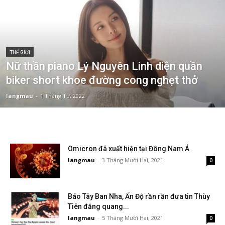
THẾ GIỚI
Nữ thần piano Lý Nguyên Linh diện quần
biker short khoe đường cong nghẹt thở
langmau
-
1 Tháng Tư, 2022
Omicron đã xuất hiện tại Đông Nam Á
langmau
-
3 Tháng Mười Hai, 2021
0
Báo Tây Ban Nha, Ấn Độ rần rần đưa tin Thùy
Tiên đăng quang...
langmau
-
5 Tháng Mười Hai, 2021
0