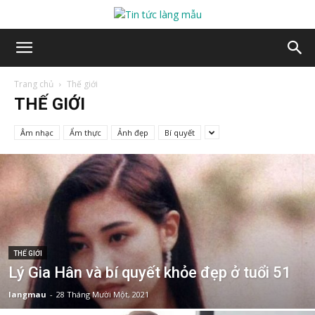
Trang chủ
Thế giới
THẾ GIỚI
Âm nhạc
Ẩm thực
Ảnh đẹp
Bí quyết
THẾ GIỚI
Lý Gia Hân và bí quyết khỏe đẹp ở tuổi 51
langmau
-
28 Tháng Mười Một, 2021