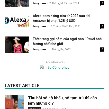
langmau
-
2 Tháng Mười Hai, 2021
0
Alexa.com đóng cửa từ 2022 sau khi
Amazon bị phạt 1,28 tỷ USD
langmau
-
17 Tháng Mười Hai, 2021
0
Thời trang gợi cảm của ngôi sao 19 tuổi ảnh
hưởng nhất thế giới
langmau
-
1 Tháng Ba, 2022
0
- Advertisement -
LATEST ARTICLE
Thu hồi sổ hộ khẩu, sổ tạm trú thì cần
làm những gì?
13 Tháng Bảy, 2022