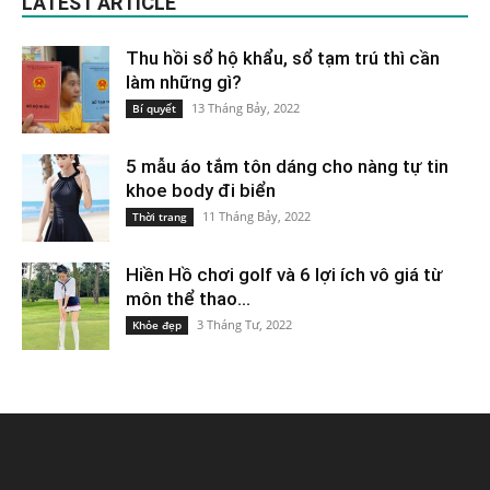
LATEST ARTICLE
Thu hồi sổ hộ khẩu, sổ tạm trú thì cần
làm những gì?
13 Tháng Bảy, 2022
Bí quyết
5 mẫu áo tắm tôn dáng cho nàng tự tin
khoe body đi biển
11 Tháng Bảy, 2022
Thời trang
Hiền Hồ chơi golf và 6 lợi ích vô giá từ
môn thể thao...
3 Tháng Tư, 2022
Khỏe đẹp