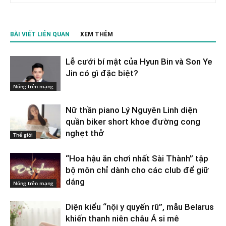
BÀI VIẾT LIÊN QUAN
XEM THÊM
Lễ cưới bí mật của Hyun Bin và Son Ye
Jin có gì đặc biệt?
Nóng trên mạng
Nữ thần piano Lý Nguyên Linh diện
quần biker short khoe đường cong
nghẹt thở
Thế giới
“Hoa hậu ăn chơi nhất Sài Thành” tập
bộ môn chỉ dành cho các club để giữ
dáng
Nóng trên mạng
Diện kiểu “nội y quyến rũ”, mẫu Belarus
khiến thanh niên châu Á si mê