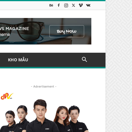
KHO MẪU
- Advertisement -