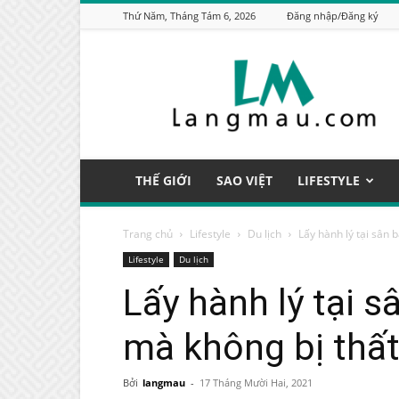
Thứ Năm, Tháng Tám 6, 2026
Đăng nhập/Đăng ký
Làng
Mẫu
THẾ GIỚI
SAO VIỆT
LIFESTYLE
Trang chủ
Lifestyle
Du lịch
Lấy hành lý tại sân 
Lifestyle
Du lịch
Lấy hành lý tại 
mà không bị thất
Bởi
langmau
-
17 Tháng Mười Hai, 2021