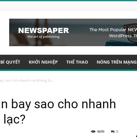
BÍ QUYẾT
KHỞI NGHIỆP
THỂ THAO
NÓNG TRÊN MẠNG
bay sao cho nhanh mà không bị...
sân bay sao cho nhanh
 lạc?
4699
0