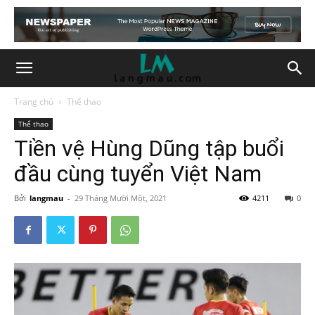
Trang chủ
Thể thao
Thể thao
Tiền vệ Hùng Dũng tập buổi
đầu cùng tuyển Việt Nam
Bởi
langmau
-
29 Tháng Mười Một, 2021
4211
0